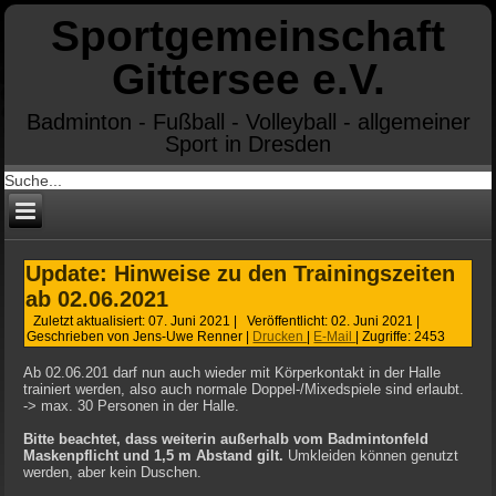
Sportgemeinschaft
Gittersee e.V.
Badminton - Fußball - Volleyball - allgemeiner
Sport in Dresden
Update: Hinweise zu den Trainingszeiten
ab 02.06.2021
Zuletzt aktualisiert: 07. Juni 2021
|
Veröffentlicht: 02. Juni 2021
|
Geschrieben von Jens-Uwe Renner
|
Drucken
|
E-Mail
|
Zugriffe: 2453
Ab 02.06.201 darf nun auch wieder mit Körperkontakt in der Halle
trainiert werden, also auch normale Doppel-/Mixedspiele sind erlaubt.
-> max. 30 Personen in der Halle.
Bitte beachtet, dass weiterin außerhalb vom Badmintonfeld
Maskenpflicht und 1,5 m Abstand gilt.
Umkleiden können genutzt
werden, aber kein Duschen.