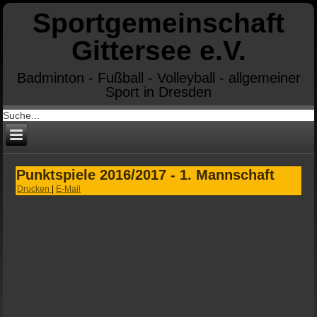
Sportgemeinschaft
Gittersee e.V.
Badminton - Fußball - Volleyball - allgemeiner
Sport in Dresden
Punktspiele 2016/2017 - 1. Mannschaft
Drucken
|
E-Mail