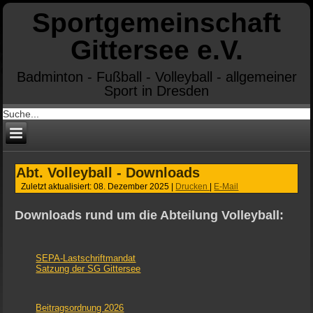
Sportgemeinschaft
Gittersee e.V.
Badminton - Fußball - Volleyball - allgemeiner
Sport in Dresden
Abt. Volleyball - Downloads
Zuletzt aktualisiert: 08. Dezember 2025
|
Drucken
|
E-Mail
Downloads rund um die Abteilung Volleyball:
SEPA-Lastschriftmandat
Satzung der SG Gittersee
Beitragsordnung 2026