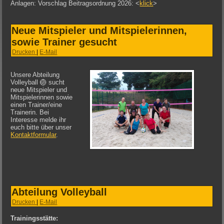
Anlagen: Vorschlag Beitragsordnung 2026: <
klick
>
Neue Mitspieler und Mitspielerinnen,
sowie Trainer gesucht
Drucken
|
E-Mail
Unsere Abteilung
Volleyball 🏐 sucht
neue Mitspieler und
Mitspielerinnen sowie
einen Trainer/eine
Trainerin. Bei
Interesse melde ihr
euch bitte über unser
Kontaktformular
.
Abteilung Volleyball
Drucken
|
E-Mail
Trainingsstätte: