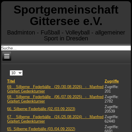
Sportgemeinschaft
Gittersee e.V.
Badminton - Fußball - Volleyball - allgemeiner
Sport in Dresden
Anzeige
#
Titel
Zugriffe
69. Silberne Federbälle (29./30.08.2026) - Manfred
Zugriffe:
Göpfert Gedenkturnier
201
68. Silberne Federbälle (06./07.09.2025) - Manfred
Zugriffe:
Göpfert Gedenkturnier
2782
Zugriffe:
66. Silberne Federbälle (02./03.09.2023)
20539
67. Silberne Federbälle (24./25.08.2024) - Manfred
Zugriffe:
Göpfert Gedenkturnier
62440
Zugriffe:
65. Silberne Federbälle (03./04.09.2022)
6691