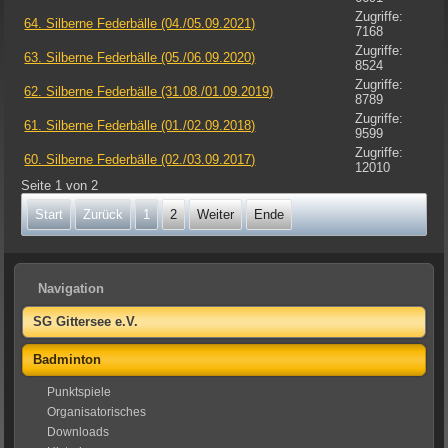
Zugriffe:
64. Silberne Federbälle (04./05.09.2021)
7168
Zugriffe:
63. Silberne Federbälle (05./06.09.2020)
8524
Zugriffe:
62. Silberne Federbälle (31.08./01.09.2019)
8789
Zugriffe:
61. Silberne Federbälle (01./02.09.2018)
9599
Zugriffe:
60. Silberne Federbälle (02./03.09.2017)
12010
Seite 1 von 2
Start
Zurück
1
2
Weiter
Ende
Navigation
SG Gittersee e.V.
Badminton
Punktspiele
Organisatorisches
Downloads