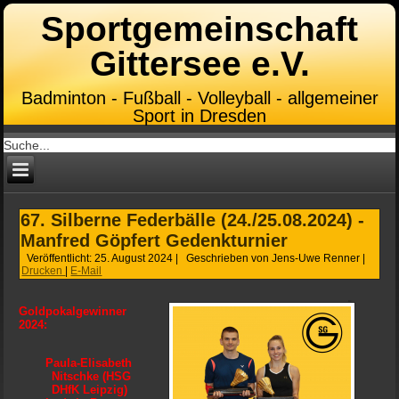
Sportgemeinschaft
Gittersee e.V.
Badminton - Fußball - Volleyball - allgemeiner
Sport in Dresden
67. Silberne Federbälle (24./25.08.2024) -
Manfred Göpfert Gedenkturnier
Veröffentlicht: 25. August 2024
|
Geschrieben von Jens-Uwe Renner
|
Drucken
|
E-Mail
Goldpokalgewinner
2024:
Paula-Elisabeth
Nitschke (HSG
DHfK Leipzig)