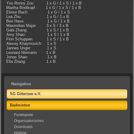
Yiru Ronny Zou: 1 x G / 1 x S / 1 x B
Martha Breitkopf : 1 x G / 1 x S / 1 x B
Eloise Bach: 1 x G / 1 x S
Lea Zhu: 1 x G / 1 x B
Ben Hase: 1 x G / 1 x B
Maximilian Major: 3 x S / 3 x B
Gabi Zhang: 1 x S / 1 x B
Amy Shao: 1 x S / 1 x B
Finn Schuppan: 1 x S / 1 x B
Alexey Khaymovich: 1 x S
Jannes Unger: 1 x S
Leonard Niemann: 1 x B
Jonas Shao: 1 x B
Ella Zhang: 1 x B
Navigation
SG Gittersee e.V.
Badminton
Punktspiele
Organisatorisches
Downloads
Historie