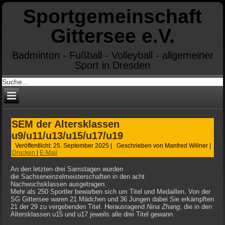
Sportgemeinschaft
Gittersee e.V.
Badminton - Fußball - Volleyball - allgemeiner
Sport in Dresden
SEM der Altersklassen
u9/u11/u13/u15/u17/u19
Veröffentlicht: 25. September 2025
|
Geschrieben von Manfred Willner
|
Drucken
|
E-Mail
An den letzten drei Samstagen wurden
die Sachseneinzelmeisterschaften in den acht
Nachwuchsklassen ausgetragen.
Mehr als 250 Sportler bewarben sich um Titel und Medaillen. Von der
SG Gittersee waren 21 Mädchen und 36 Jungen dabei Sie erkämpften
21 der 29 zu vergebenden Titel. Herausragend
Nina Zhang
, die in den
Altersklassen u15 und u17 jeweils alle drei Titel gewann.