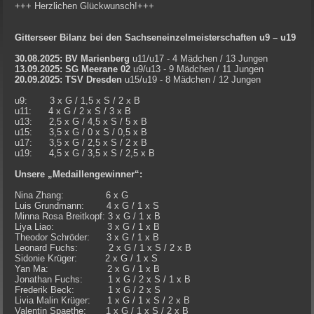
+++ Herzlichen Glückwunsch!+++
Gitterseer Bilanz bei den Sachseneinzelmeisterschaften u9 – u19
30.08.2025: BV Marienberg
u11/u17 - 4 Mädchen / 13 Jungen
13.09.2025: SG Meerane 02
u9/u13 - 9 Mädchen / 11 Jungen
20.09.2025: TSV Dresden
u15/u19 - 8 Mädchen / 12 Jungen
u9: 3 x G / 1,5 x S / 2 x B
u11: 4 x G / 2 x S / 3 x B
u13: 2,5 x G / 4,5 x S / 5 x B
u15: 3,5 x G / 0 x S / 0,5 x B
u17: 3,5 x G / 2,5 x S / 2 x B
u19: 4,5 x G / 3,5 x S / 2,5 x B
Unsere „Medaillengewinner“:
Nina Zhang: 6 x G
Luis Grundmann: 4 x G / 1 x S
Minna Rosa Breitkopf: 3 x G / 1 x B
Liya Liao: 3 x G / 1 x B
Theodor Schröder: 3 x G / 1 x B
Leonard Fuchs: 2 x G / 1 x S / 2 x B
Sidonie Krüger: 2 x G / 1 x S
Yan Ma: 2 x G / 1 x B
Jonathan Fuchs: 1 x G / 2 x S / 1 x B
Frederik Beck: 1 x G / 2 x S
Livia Malin Krüger: 1 x G / 1 x S / 2 x B
Valentin Spaethe: 1 x G / 1 x S / 2 x B