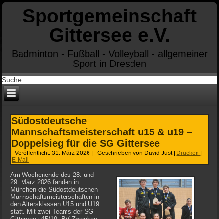
Sportgemeinschaft
Gittersee e.V.
Badminton - Fußball - Volleyball - allgemeiner
Sport in Dresden
Südostdeutsche
Mannschaftsmeisterschaft u15 & u19 –
Doppelsieg für die SG Gittersee
Veröffentlicht: 31. März 2026
|
Geschrieben von David Just
|
Drucken
|
E-Mail
Am Wochenende des 28. und
29. März 2026 fanden in
München die Südostdeutschen
Mannschaftsmeisterschaften in
den Altersklassen U15 und U19
statt. Mit zwei Teams der SG
Gittersee u15/19, BV Zwenkau