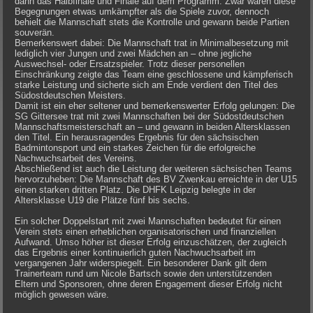
dann das Halbfinale und Finale auf dem Programm. Zwar waren diese
Begegnungen etwas umkämpfter als die Spiele zuvor, dennoch
behielt die Mannschaft stets die Kontrolle und gewann beide Partien
souverän.
Bemerkenswert dabei: Die Mannschaft trat in Minimalbesetzung mit
lediglich vier Jungen und zwei Mädchen an – ohne jegliche
Auswechsel- oder Ersatzspieler. Trotz dieser personellen
Einschränkung zeigte das Team eine geschlossene und kämpferisch
starke Leistung und sicherte sich am Ende verdient den Titel des
Südostdeutschen Meisters.
Damit ist ein eher seltener und bemerkenswerter Erfolg gelungen: Die
SG Gittersee trat mit zwei Mannschaften bei der Südostdeutschen
Mannschaftsmeisterschaft an – und gewann in beiden Altersklassen
den Titel. Ein herausragendes Ergebnis für den sächsischen
Badmintonsport und ein starkes Zeichen für die erfolgreiche
Nachwuchsarbeit des Vereins.
Abschließend ist auch die Leistung der weiteren sächsischen Teams
hervorzuheben: Die Mannschaft des BV Zwenkau erreichte in der U15
einen starken dritten Platz. Die DHFK Leipzig belegte in der
Altersklasse U19 die Plätze fünf bis sechs.
Ein solcher Doppelstart mit zwei Mannschaften bedeutet für einen
Verein stets einen erheblichen organisatorischen und finanziellen
Aufwand. Umso höher ist dieser Erfolg einzuschätzen, der zugleich
das Ergebnis einer kontinuierlich guten Nachwuchsarbeit im
vergangenen Jahr widerspiegelt. Ein besonderer Dank gilt dem
Trainerteam rund um Nicole Bartsch sowie den unterstützenden
Eltern und Sponsoren, ohne deren Engagement dieser Erfolg nicht
möglich gewesen wäre.