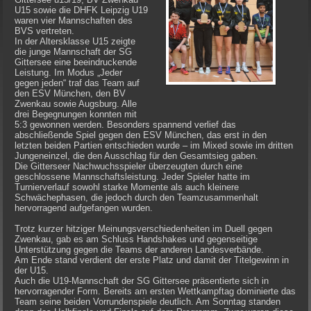
U15 sowie die DHFK Leipzig U19
waren vier Mannschaften des
BVS vertreten.
In der Altersklasse U15 zeigte
die junge Mannschaft der SG
Gittersee eine beeindruckende
Leistung. Im Modus „Jeder
gegen jeden“ traf das Team auf
den ESV München, den BV
Zwenkau sowie Augsburg. Alle
drei Begegnungen konnten mit
5:3 gewonnen werden. Besonders spannend verlief das
abschließende Spiel gegen den ESV München, das erst in den
letzten beiden Partien entschieden wurde – im Mixed sowie im dritten
Jungeneinzel, die den Ausschlag für den Gesamtsieg gaben.
Die Gitterseer Nachwuchsspieler überzeugten durch eine
geschlossene Mannschaftsleistung. Jeder Spieler hatte im
Turnierverlauf sowohl starke Momente als auch kleinere
Schwächephasen, die jedoch durch den Teamzusammenhalt
hervorragend aufgefangen wurden.
Trotz kurzer hitziger Meinungsverschiedenheiten im Duell gegen
Zwenkau, gab es am Schluss Handshakes und gegenseitige
Unterstützung gegen die Teams der anderen Landesverbände.
Am Ende stand verdient der erste Platz und damit der Titelgewinn in
der U15.
Auch die U19-Mannschaft der SG Gittersee präsentierte sich in
hervorragender Form. Bereits am ersten Wettkampftag dominierte das
Team seine beiden Vorrundenspiele deutlich. Am Sonntag standen