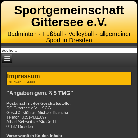
Sportgemeinschaft
Gittersee e.V.
Badminton - Fußball - Volleyball - allgemeiner
Sport in Dresden
Impressum
Drucken
|
E-Mail
"Angaben gem. § 5 TMG"
Postanschrift der Geschäftsstelle:
SG Gittersee e.V. - SGG
Geschäftsführer: Michael Bialucha
Telefon: 0351-4011097
Albert-Schweitzer-Straße 11
01187 Dresden
Verantwortlich für den Inhalt: