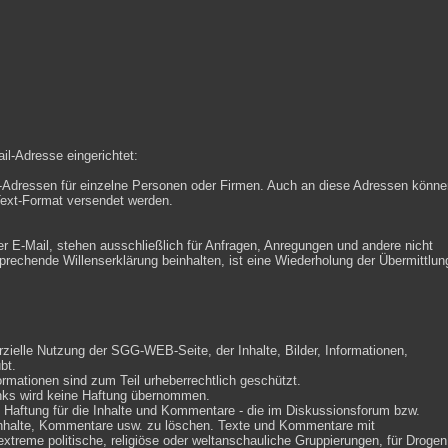
il-Adresse eingerichtet:
il-Adressen für einzelne Personen oder Firmen. Auch an diese Adressen könne
Text-Format versendet werden.
 E-Mail, stehen ausschließlich für Anfragen, Anregungen und andere nicht
tsprechende Willenserklärung beinhalten, ist eine Wiederholung der Übermittlun
rzielle Nutzung der SGG-WEB-Seite, der Inhalte, Bilder, Informationen,
bt.
formationen sind zum Teil urheberrechtlich geschützt.
Links wird keine Haftung übernommen.
i Haftung für die Inhalte und Kommentare - die im Diskussionsforum bzw.
 Inhalte, Kommentare usw. zu löschen. Texte und Kommentare mit
extreme politische, religiöse oder weltanschauliche Gruppierungen, für Drogen