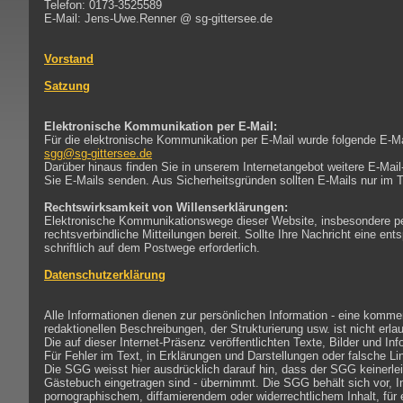
Telefon: 0173-3525589
E-Mail: Jens-Uwe.Renner @ sg-gittersee.de
Vorstand
Satzung
Elektronische Kommunikation per E-Mail:
Für die elektronische Kommunikation per E-Mail wurde folgende E-Ma
sgg@sg-gittersee.de
Darüber hinaus finden Sie in unserem Internetangebot weitere E-Ma
Sie E-Mails senden. Aus Sicherheitsgründen sollten E-Mails nur im 
Rechtswirksamkeit von Willenserklärungen:
Elektronische Kommunikationswege dieser Website, insbesondere per
rechtsverbindliche Mitteilungen bereit. Sollte Ihre Nachricht eine en
schriftlich auf dem Postwege erforderlich.
Datenschutzerklärung
Alle Informationen dienen zur persönlichen Information - eine komme
redaktionellen Beschreibungen, der Strukturierung usw. ist nicht erlau
Die auf dieser Internet-Präsenz veröffentlichten Texte, Bilder und In
Für Fehler im Text, in Erklärungen und Darstellungen oder falsche 
Die SGG weisst hier ausdrücklich darauf hin, dass der SGG keinerle
Gästebuch eingetragen sind - übernimmt. Die SGG behält sich vor,
pornographischem, diffamierendem oder widerrechtlichem Inhalt, für 