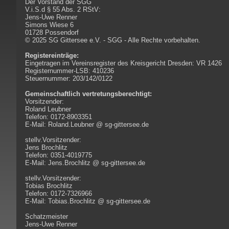
Der Vorstand der SGG
V.i.S.d § 55 Abs. 2 RStV:
Jens-Uwe Renner
Simons Wiese 6
01728 Possendorf
© 2025 SG Gittersee e.V. - SGG - Alle Rechte vorbehalten.
Registereinträge:
Eingetragen im Vereinsregister des Kreisgericht Dresden: VR 1426
Registernummer-LSB: 410236
Steuernummer: 203/142/0122
Gemeinschaftlich vertretungsberechtigt:
Vorsitzender:
Roland Leubner
Telefon: 0172-8903351
E-Mail: Roland.Leubner @ sg-gittersee.de
stellv.Vorsitzender:
Jens Brochlitz
Telefon: 0351-4019775
E-Mail: Jens.Brochlitz @ sg-gittersee.de
stellv.Vorsitzender:
Tobias Brochlitz
Telefon: 0172-7326966
E-Mail: Tobias.Brochlitz @ sg-gittersee.de
Schatzmeister
Jens-Uwe Renner