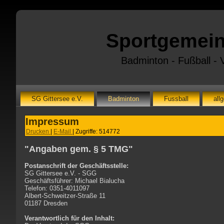
Sportgemeins
Badminton - Fußball - V
SG Gittersee e.V.
Badminton
Fussball
all
Impressum
Drucken
|
E-Mail
|
Zugriffe: 514772
"Angaben gem. § 5 TMG"
Postanschrift der Geschäftsstelle:
SG Gittersee e.V. - SGG
Geschäftsführer: Michael Bialucha
Telefon: 0351-4011097
Albert-Schweitzer-Straße 11
01187 Dresden
Verantwortlich für den Inhalt: