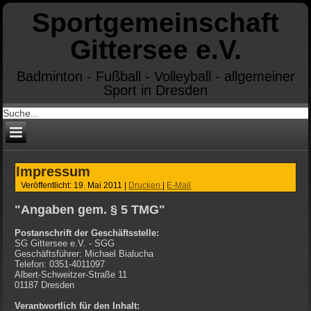
Sportgemeinschaft
Gittersee e.V.
Badminton - Fußball - Volleyball - allgemeiner
Sport in Dresden
Impressum
Veröffentlicht: 19. Mai 2011
|
Drucken
|
E-Mail
"Angaben gem. § 5 TMG"
Postanschrift der Geschäftsstelle:
SG Gittersee e.V. - SGG
Geschäftsführer: Michael Bialucha
Telefon: 0351-4011097
Albert-Schweitzer-Straße 11
01187 Dresden
Verantwortlich für den Inhalt: